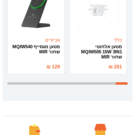
כללי
אביזרים
מטען אלחוטי
מטען מגסייף MQIW540
MQIW505 15W 3IN1
שחור MIR
שחור MIR
₪
129
₪
201