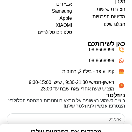
תקנון
אביזרים
הצהרת נגישות
Samsung
מדיניות הפרטיות
Apple
הבלוג שלנו
XIAOMI
טלפונים סלולריים
כאן לשירותכם
08-8668999
08-8668999
קניון עופר - ביל“ו 2, רחובות
ראשון-חמישי 9:30-21:30 , שישי 9:30-15:00
מוצ“ש שעה אחרי צאת שבת עד 23:00
ניוזלטר
רוצים לשמוע ראשונים על מבצעים והטבות במחסני הסלולר?
הצטרפו עכשיו לניוזלטר שלנו!
אני מאשר/ת כי קראתי את
מדיניות הפרטיות
ואני מסכים/ה
מכבדים את הפרטיות שלך!