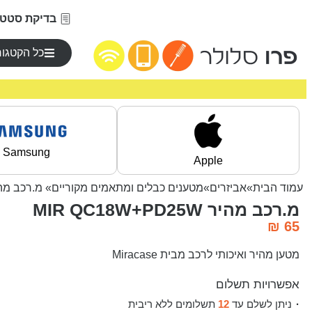
בדיקת סטטו
כל הקטגור
Samsung
Apple
עמוד הבית
»
אביזרים
»
מטענים כבלים ומתאמים מקוריים
» מ.רכב מהיר 18W+PD25W
מ.רכב מהיר MIR QC18W+PD25W
₪
65
מטען מהיר ואיכותי לרכב מבית Miracase
אפשרויות תשלום
ניתן לשלם עד
12
תשלומים ללא ריבית