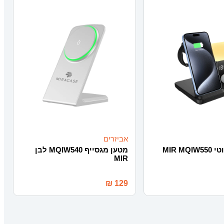
אביזרים
מטען אלחוטי MIR MQIW550
מטען מגסייף MQIW540 לבן
MIR
₪
129