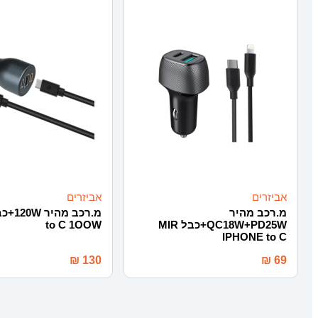
אביזרים
אביזרים
מ.רכב מהיר
QC18W+PD25W+כבל MIR
to C 1OOW
IPHONE to C
₪
130
₪
69