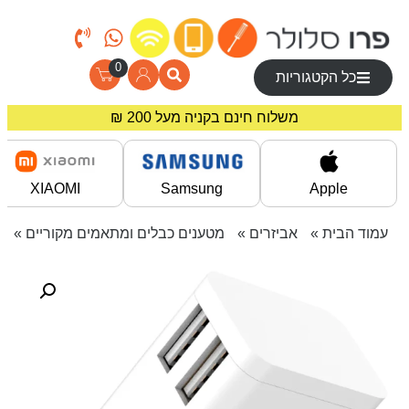
0
כל הקטגוריות
משלוח חינם בקניה מעל 200 ₪
מחירים מיוחדים לרוכשים באתר!
XIAOMI
Samsung
Apple
עמוד הבית
»
אביזרים
»
מטענים כבלים ומתאמים מקוריים
» מ.קיר .4A 2USB