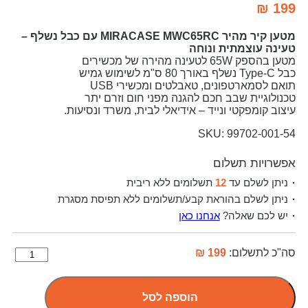
₪
199
מטען קיר מהיר MIRACASE MWC65RC עם כבל נשלף –
טעינה עוצמתית ונוחה
מטען בהספק 65W לטעינה מהירה של מכשירים
כבל Type-C נשלף באורך 80 ס"מ לשימוש גמיש
תואם לסמארטפונים, טאבלטים ומכשירי USB
טכנולוגיית שבב חכם להגנה מפני חום וזרם יתר
עיצוב קומפקטי ונייד – אידיאלי לבית, משרד ונסיעות.
SKU: 99702-001-54
אפשרויות תשלום
ניתן לשלם עד
12
תשלומים ללא ריבית
ניתן לשלם בהוראת קבע/תשלומים ללא תפיסת מסגרת
יש לכם שאלה?
אנחנו כאן
סה"כ לתשלום:
199 ₪
הוספה לסל