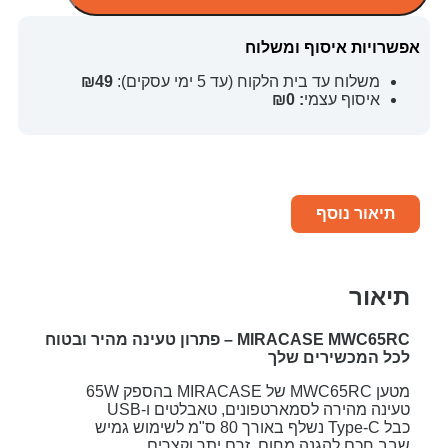
אפשרויות איסוף ומשלוח
משלוח עד בית הלקוח (עד 5 ימי עסקים):
₪49
איסוף עצמי
: ₪0
תיאור נוסף
תיאור
MIRACASE MWC65RC – פתרון טעינה מהיר ובטוח
לכל המכשירים שלך
מטען MWC65RC של MIRACASE בהספק 65W
טעינה מהירה לסמארטפונים, טאבלטים ו-USB
כבל Type-C נשלף באורך 80 ס"מ לשימוש גמיש
שבב חכם להגנה מחום, זרם יתר וקצרים