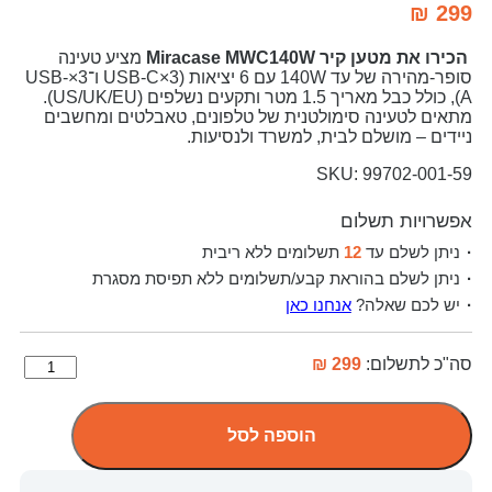
₪
299
הכירו את מטען קיר Miracase MWC140W
מציע טעינה
סופר-מהירה של עד 140W עם 6 יציאות (3×USB-C ו־3×USB-
A), כולל כבל מאריך 1.5 מטר ותקעים נשלפים (US/UK/EU).
מתאים לטעינה סימולטנית של טלפונים, טאבלטים ומחשבים
ניידים – מושלם לבית, למשרד ולנסיעות.
SKU: 99702-001-59
אפשרויות תשלום
ניתן לשלם עד
12
תשלומים ללא ריבית
ניתן לשלם בהוראת קבע/תשלומים ללא תפיסת מסגרת
יש לכם שאלה?
אנחנו כאן
סה"כ לתשלום:
299 ₪
הוספה לסל