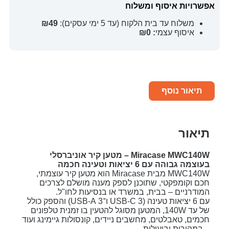
אפשרויות איסוף ומשלוח
משלוח עד בית הלקוח (עד 5 ימי עסקים):
₪49
איסוף עצמי
: ₪0
תיאור נוסף
תיאור
Miracase MWC140W – מטען קיר אוניברסלי
בעוצמה גבוהה עם 6 יציאות וטעינה חכמה
MWC140W מבית Miracase הוא מטען קיר עוצמתי,
חכם וקומפקטי, שתוכנן לספק מענה מושלם לצרכים
המודרניים – בבית, במשרד או בנסיעות לחו"ל.
עם 6 יציאות טעינה (3 USB-C ו־3 USB-A) והספק כולל
של עד 140W, המטען מסוגל להטעין בו זמנית טלפונים
חכמים, טאבלטים, מחשבים ניידים, קונסולות גיימינג ועוד
– במהירות וביעילות.