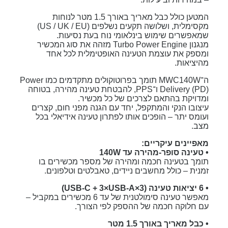
המטען כולל כבל מאריך באורך 1.5 מטר לנוחות
מקסימלית, ושלושה תקעים נשלפים (US / UK / EU)
שמאפשרים שימוש בינלאומי נוח בעת נסיעות.
מנגנון Turbo Power Engine מזהה את סוג המכשיר
ומספק את עוצמת הטעינה האופטימלית לכל אחד
מהיציאות.
ה־MWC140W תומך בפרוטוקולים מתקדמים כמו Power
Delivery (PD) ו־PPS, להבטחת טעינה מהירה, בטוחה
ומדויקת בהתאם לצרכים של כל מכשיר.
עיצובו הנקי והמתקפל, יחד עם הגנה מפני חום, קצרים
ועומס יתר – הופכים אותו לפתרון טעינה אידיאלי בכל
מצב.
מאפיינים עיקריים:
• טעינה סופר-מהירה עד 140W
תומך בטעינה חכמה ומהירה של מספר מכשירים בו
זמנית – כולל מחשבים ניידים, טאבלטים וטלפונים.
• 6 יציאות טעינה (3×USB-C + 3×USB-A)
מאפשר טעינה סימולטנית של עד 6 מכשירים במקביל –
עם חלוקה חכמה של ההספק לפי הצורך.
• כבל מאריך באורך 1.5 מטר