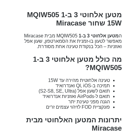
מטען אלחוטי 3 ב-1 MQIW505
15W שחור Miracase
ה
מטען אלחוטי 3 ב-1
MQIW505 מבית Miracase
מאפשר לטעון בו-זמנית את הסמארטפון, שעון אפל
ואוזניות – הכל בנקודת טעינה אחת מסודרת.
מה כולל מטען אלחוטי 3 ב-1
MQIW505?
טעינה אלחוטית מהירה עד 15W
תמיכה ב-QI, iOS ואנדרואיד
תואם לשעון אפל (S2-S8, SE, Ultra)
תואם ל-AirPods ואוזניות אנדרואיד
הגנה מפני טעינת יתר
פונקציית FOD לזיהוי עצמים זרים
יתרונות המטען האלחוטי מבית
Miracase