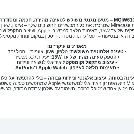
MQIW – מטען מגנטי משולש לטעינה מהירה, חכמה ומסודרת
ב מתקפל שיכול להתלוות אליך הביתה,
ודה או בנסיעות – תוכל ליהנות מסדר, חיסכון במקום ונוחות מקסימלי
מאפיינים עיקריים:
• טעינה אלחוטית משולשת:
טלפון, שעון ואוזניות – הכול יחד
• הספק טעינה מהיר של עד 15W:
יעילות לכל מכשיר
• עיצוב מתקפל וקומפקטי:
אידיאלי לנשיאה וניידות
• תאימות מלאה לאייפון, Apple Watch ו־AirPods
ינה בטוחה, עיצוב אלגנטי וניידות גבוהה – בלי להתפשר על כלו
, מרוכזת וחכמה.
 עם מטען אחד שמטפל בכולם, תשמור על שולחן עבודה מסודר, מכשיר