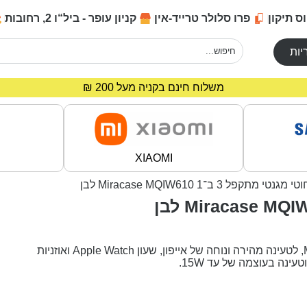
ס תיקון
פרו סלולר טרייד-אין
קניון עופר - ביל“ו 2, רחובות
יות
מחירים מיוחדים לרוכשים באתר!
משלוח חינם בקניה מעל 200 ₪
XIAOMI
מתקפל 3 ב־1 Miracase MQIW610 לבן
– מטען אלחוטי מגנטי 3 ב־1 מבית Miracase, לטעינה מהירה ונוחה של אייפון, שעון Apple Watch ואוזניות