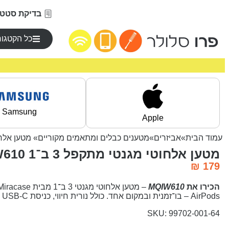
בדיקת סטטו
כל הקטגור
Samsung
Apple
עמוד הבית
»
אביזרים
»
מטענים כבלים ומתאמים מקוריים
» מטען אלחוטי מגנטי 
מטען אלחוטי מגנטי מתקפל 3 ב־1 Miracase MQIW610 לבן
₪
179
הכירו את
MQIW610
AirPods – בו־זמנית ובמקום אחד. כולל נורית חיווי, כניסת USB-C וטעינה בעוצמה של עד 15W.
SKU: 99702-001-64