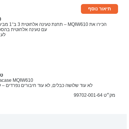
תיאור נוסף
610
הכירו את MQIW610 – תחנת טעינה אלחוטית 3 ב־1 מבית Miracase שמרכזת את כל המכשירים החשובים שלך – אייפון, שעון אפל ואוזניות – לעמדת טעינה אחת אלגנטית, נוחה וניידת.
עם טעינה אלחוטית בהספקים של עד 15W, תאימות מלאה למכשירי Apple, ועיצו
לעב
טע
Miracase MQIW610 היא הפתרון האידיאלי למשתמשי Apple שמחפשים טעינה פשוטה
לא עוד שלושה כבלים, לא עוד חיבורים נפרדים –
מק״ט 99702-001-64