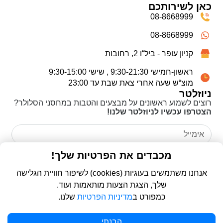
כאן לשירותכם
08-8668999
08-8668999
קניון עופר - ביל“ו 2, רחובות
ראשון-חמישי 9:30-21:30 , שישי 9:30-15:00
מוצ“ש שעה אחרי צאת שבת עד 23:00
ניוזלטר
רוצים לשמוע ראשונים על מבצעים והטבות במחסני הסלולר?
הצטרפו עכשיו לניוזלטר שלנו!
אני מאשר/ת כי קראתי את
מדיניות הפרטיות
ואני מסכים/ה
מכבדים את הפרטיות שלך!
לשימוש בפרטים שמסרתי לצורך יצירת קשר ומענה לפנייה שלי.
אנחנו משתמשים בעוגיות (cookies) לשיפור חוויית הגלישה
שלך, הצגת הצעות מותאמות ועוד.
שליחה
כמפורט ב
מדיניות הפרטיות
שלנו.
מגן מסך נוגד השתקפות עבור Galaxy S26 Ultra
© 2026 כל הזכויות שמורות ל
פרו סלולר | ProCellular
הבנתי