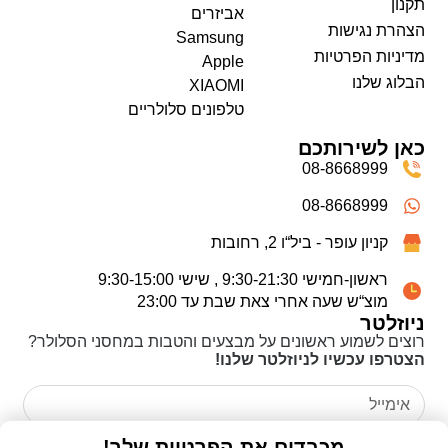
תקנון
אביזרים
הצהרת נגישות
Samsung
מדיניות הפרטיות
Apple
הבלוג שלנו
XIAOMI
טלפונים סלולריים
כאן לשירותכם
08-8668999
08-8668999
קניון עופר - ביל“ו 2, רחובות
ראשון-חמישי 9:30-21:30 , שישי 9:30-15:00
מוצ“ש שעה אחרי צאת שבת עד 23:00
ניוזלטר
רוצים לשמוע ראשונים על מבצעים והטבות במחסני הסלולר?
הצטרפו עכשיו לניוזלטר שלנו!
אני מאשר/ת כי קראתי את
מדיניות הפרטיות
ואני מסכים/ה
מכבדים את הפרטיות שלך!