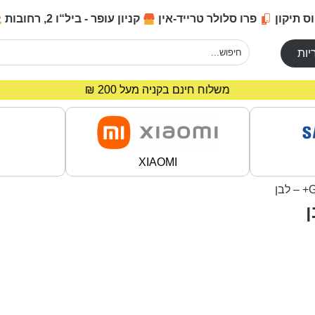
ס תיקון
פרו סלולר טרייד-אין
קניון עופר - ביל“ו 2, רחובות
יות
מחירים מיוחדים לרוכשים באתר!
משלוח חינם בקניה מעל 200 ₪
XIAOMI