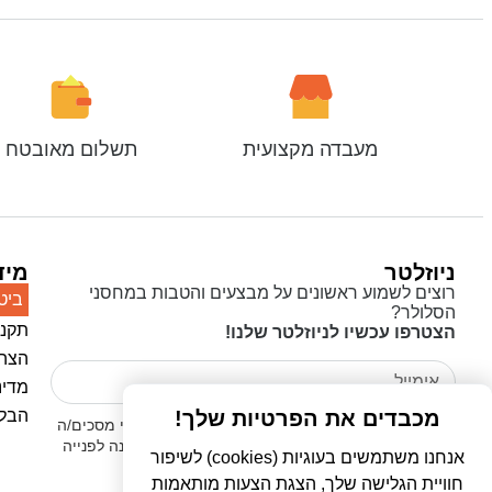
מעבדה מקצועית
תשלום מאובטח
ניוזלטר
מיד
רוצים לשמוע ראשונים על מבצעים והטבות במחסני
ביט
הסלולר?
תקנו
הצטרפו עכשיו לניוזלטר שלנו!
הצהר
מדינ
מכבדים את הפרטיות שלך!
הבלו
אני מאשר/ת כי קראתי את
מדיניות הפרטיות
ואני מסכים/ה
לשימוש בפרטים שמסרתי לצורך יצירת קשר ומענה לפנייה
אנחנו משתמשים בעוגיות (cookies) לשיפור
שלי.
חוויית הגלישה שלך, הצגת הצעות מותאמות