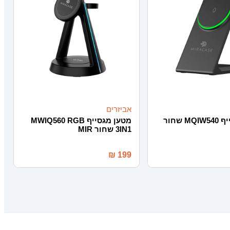
אביזרים
מטען מגסייף MQIW540 שחור
מטען מגסייף MWIQ560 RGB
3IN1 שחור MIR
₪
199