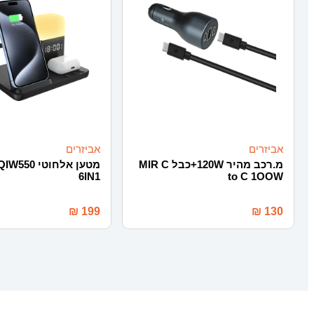
אביזרים
אביזרים
מ.רכב מהיר 120W+כבל MIR C
מטען אלחוטי 
6IN1
to C 1OOW
₪
199
₪
130