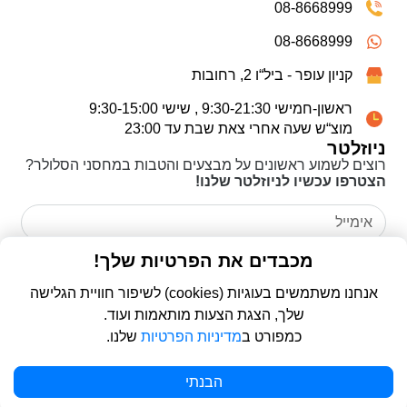
08-8668999
08-8668999
קניון עופר - ביל“ו 2, רחובות
ראשון-חמישי 9:30-21:30 , שישי 9:30-15:00
מוצ“ש שעה אחרי צאת שבת עד 23:00
ניוזלטר
רוצים לשמוע ראשונים על מבצעים והטבות במחסני הסלולר?
הצטרפו עכשיו לניוזלטר שלנו!
אני מאשר/ת כי קראתי את
מדיניות הפרטיות
ואני מסכים/ה
מכבדים את הפרטיות שלך!
לשימוש בפרטים שמסרתי לצורך יצירת קשר ומענה לפנייה שלי.
אנחנו משתמשים בעוגיות (cookies) לשיפור חוויית הגלישה
שלך, הצגת הצעות מותאמות ועוד.
שליחה
כמפורט ב
מדיניות הפרטיות
שלנו.
© 2026 כל הזכויות שמורות ל
פרו סלולר | ProCellular
הבנתי
WebDigital | וובדיגיטל - עיצוב ובניית אתרים