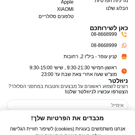
מדיניות הפרטיות
Apple
הבלוג שלנו
XIAOMI
טלפונים סלולריים
כאן לשירותכם
08-8668999
08-8668999
קניון עופר - ביל“ו 2, רחובות
ראשון-חמישי 9:30-21:30 , שישי 9:30-15:00
מוצ“ש שעה אחרי צאת שבת עד 23:00
ניוזלטר
רוצים לשמוע ראשונים על מבצעים והטבות במחסני הסלולר?
הצטרפו עכשיו לניוזלטר שלנו!
אני מאשר/ת כי קראתי את
מדיניות הפרטיות
ואני מסכים/ה
מכבדים את הפרטיות שלך!
לשימוש בפרטים שמסרתי לצורך יצירת קשר ומענה לפנייה שלי.
אנחנו משתמשים בעוגיות (cookies) לשיפור חוויית הגלישה