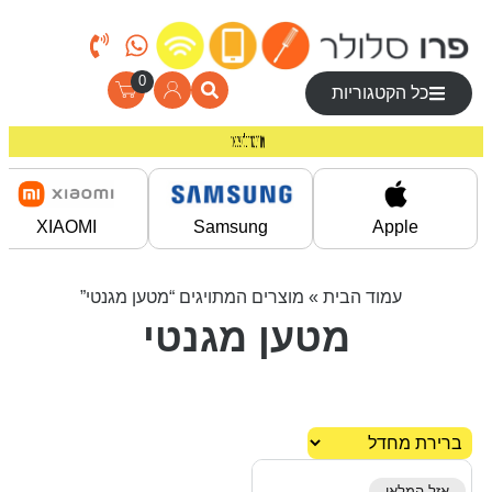
0
כל הקטגוריות
מחירים מיוחדים לרוכשים באתר!
משלוח חינם בקניה מעל 200 ₪
XIAOMI
Samsung
Apple
עמוד הבית
» מוצרים המתויגים “מטען מגנטי”
מטען מגנטי
אזל המלאי