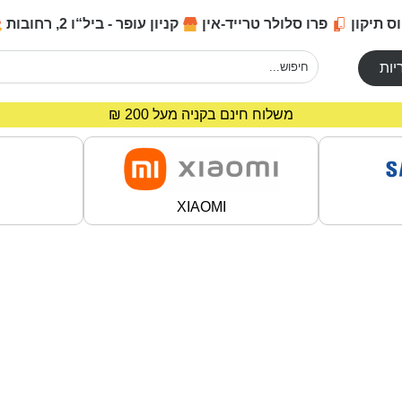
ס תיקון
פרו סלולר טרייד-אין
קניון עופר - ביל“ו 2, רחובות
יות
מחירים מיוחדים לרוכשים באתר!
משלוח חינם בקניה מעל 200 ₪
XIAOMI