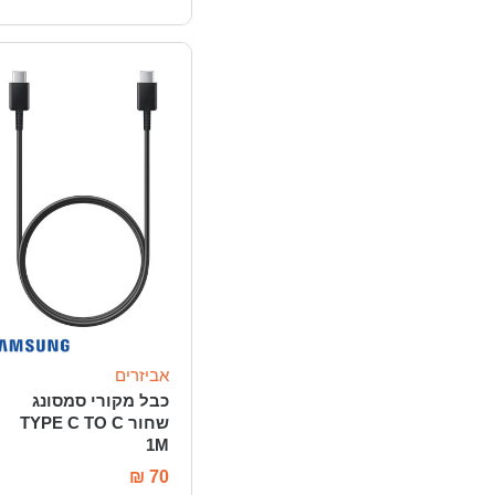
אביזרים
כבל מקורי סמסונג
שחור TYPE C TO C
1M
₪
70